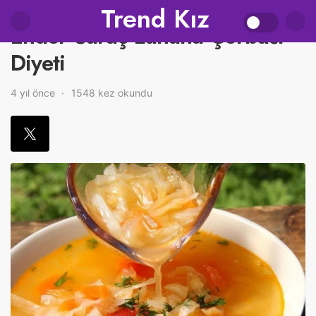
Trend Kız
Ender Saraç Lahana Çorbası
Diyeti
4 yıl önce
1548 kez okundu