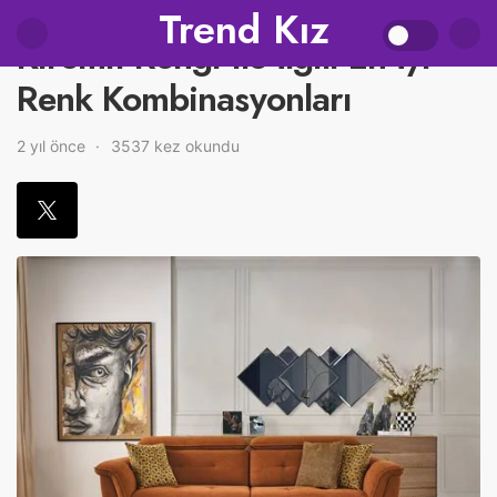
Trend Kız
Kiremit Rengi ile İlgili En İyi
Renk Kombinasyonları
2 yıl önce
3537 kez okundu