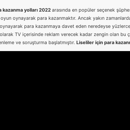
ara kazanma yolları 2022
arasında en popüler seçenek şüphesi
 oyun oynayarak para kazanmaktır. Ancak yakın zamanlarda 
 oynayarak para kazanmaya davet eden neredeyse yüzlerce çi
 olarak TV içerisinde reklam verecek kadar zengin olan bu çift
enleme ve soruşturma başlatmıştır.
Liseliler için para kazan