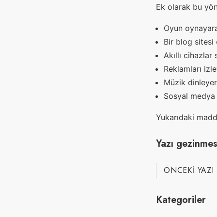
Ek olarak bu yön
Oyun oynayara
Bir blog sites
Akıllı cihazla
Reklamları izl
Müzik dinleye
Sosyal medya 
Yukarıdaki madde
Yazı gezinmes
ÖNCEKI YAZI
Kategoriler