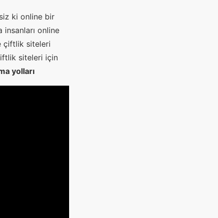
z ki online bir
insanları online
ftlik siteleri
lik siteleri için
ma yolları