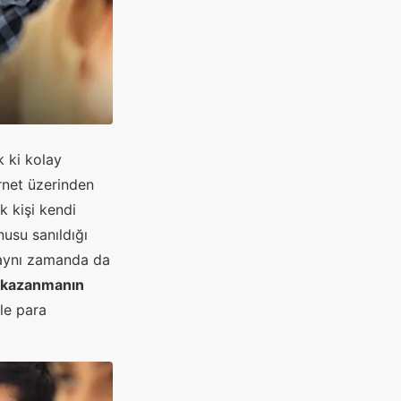
k ki kolay
ernet üzerinden
 kişi kendi
usu sanıldığı
 aynı zamanda da
 kazanmanın
kle para