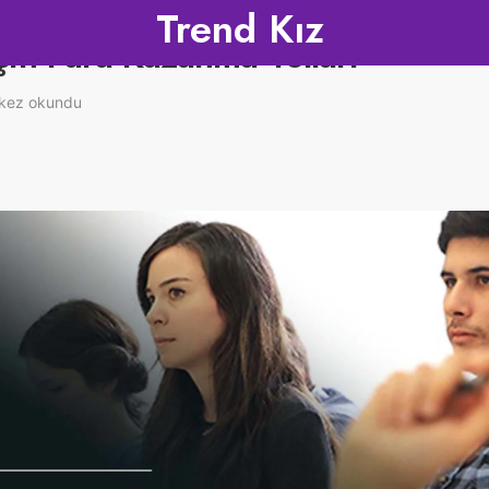
Trend Kız
 İçin Para Kazanma Yolları
kez okundu