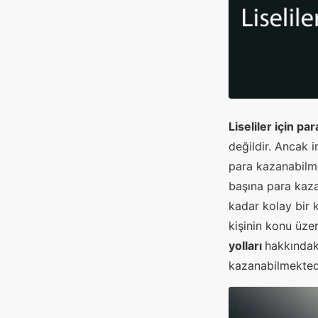
Liseliler için p
değildir. Ancak i
para kazanabilm
başına para kaz
kadar kolay bir 
kişinin konu üze
yolları
hakkındaki
kazanabilmekted