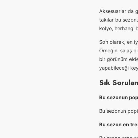
Aksesuarlar da gü
takılar bu sezon
kolye, herhangi b
Son olarak, en iy
Örneğin, salaş b
bir görünüm elde 
yapabileceği keyi
Sık Sorulan
Bu sezonun popü
Bu sezonun popüle
Bu sezon en tren
Bu sezon crop to