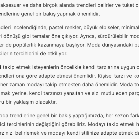
aksesuar ve daha birçok alanda trendleri belirler ve tüketici
dlerine genel bir bakış yapmak önemlidir.
dleri incelendiğinde, pastel renkler, büyük elbiseler, minima
ri dönüşü gibi temalar öne çıkıyor. Ayrıca, sürdürülebilir mo
er de popülerlik kazanmaya başlıyor. Moda dünyasındaki b
erin tercihlerini de etkiliyor.
i
takip etmek isteyenlerin öncelikle kendi tarzlarına uygun o
rendleri ona göre adapte etmesi önemlidir. Kişisel tarzı ve 
, her zaman modayı takip etmekten daha önemlidir. Moda t
amak yerine, kendi tarzınızı yansıtan ve sizi mutlu eden parç
 bir yaklaşım olacaktır.
oda trendlerine genel bir bakış yaptığımızda, her sezon fark
tici tercihlerinin değiştiğini görebiliriz. Modayı takip etmek 
arzınızı belirlemek ve modayı kendi stilinize adapte etmek d