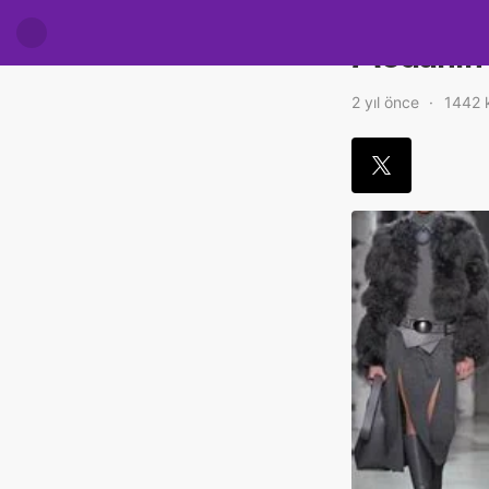
Modanın 
2 yıl önce
1442 