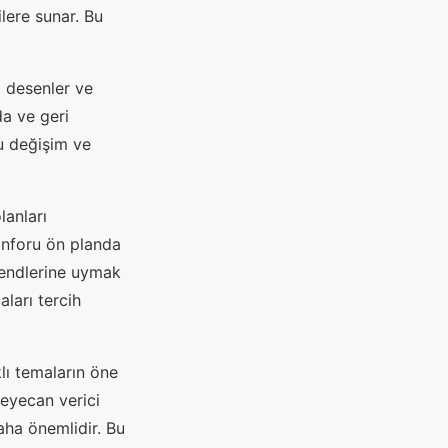
lere sunar. Bu
l desenler ve
da ve geri
u değişim ve
lanları
konforu ön planda
rendlerine uymak
aları tercih
lı temaların öne
heyecan verici
aha önemlidir. Bu