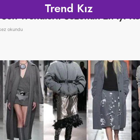
Trend Kız
Son Trendleri: Sezonun En İyi Ko
kez okundu