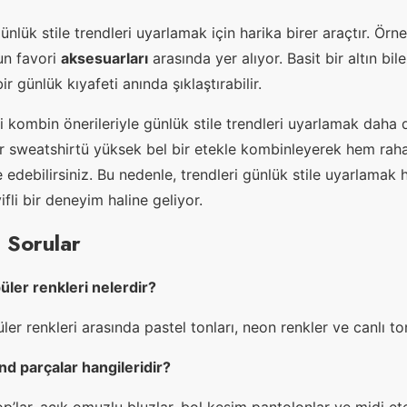
nlük stile trendleri uyarlamak için harika birer araçtır. Örn
un favori
aksesuarları
arasında yer alıyor. Basit bir altın bil
ir günlük kıyafeti anında şıklaştırabilir.
i kombin önerileriyle günlük stile trendleri uyarlamak daha d
ir sweatshirtü yüksek bel bir etekle kombinleyerek hem rah
edebilirsiniz. Bu nedenle, trendleri günlük stile uyarlamak 
fli bir deneyim haline geliyor.
 Sorular
ler renkleri nelerdir?
r renkleri arasında pastel tonları, neon renkler ve canlı ton
d parçalar hangileridir?
p’lar, açık omuzlu bluzlar, bol kesim pantolonlar ve midi et