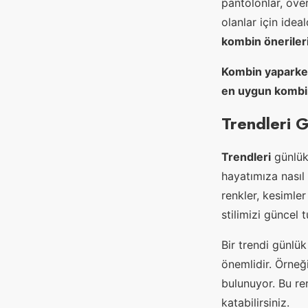
pantolonlar, ove
olanlar için ideal
kombin önerileri
Kombin yaparken
en uygun kombinl
Trendleri 
Trendleri
günlük 
hayatımıza nasıl
renkler, kesimler
stilimizi güncel 
Bir trendi günlü
önemlidir. Örneğ
bulunuyor. Bu re
katabilirsiniz.