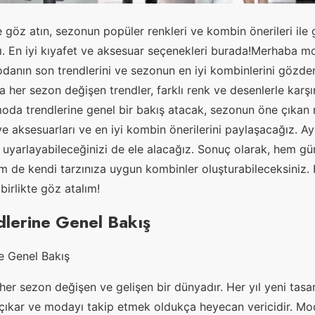
 göz atın, sezonun popüler renkleri ve kombin önerileri ile g
ı. En iyi kıyafet ve aksesuar seçenekleri burada!Merhaba mo
danın son trendlerini ve sezonun en iyi kombinlerini gözde
her sezon değişen trendler, farklı renk ve desenlerle karşı
oda trendlerine genel bir bakış atacak, sezonun öne çıkan r
e aksesuarları ve en iyi kombin önerilerini paylaşacağız. Ayr
ıl uyarlayabileceğinizi de ele alacağız. Sonuç olarak, hem gü
 de kendi tarzınıza uygun kombinler oluşturabileceksiniz.
birlikte göz atalım!
lerine Genel Bakış
e Genel Bakış
 her sezon değişen ve gelişen bir dünyadır. Her yıl yeni tasa
a çıkar ve modayı takip etmek oldukça heyecan vericidir. Mod