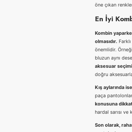
öne çıkan renkler
En İyi Komb
Kombin yaparken
olmasıdır.
Farklı
önemlidir. Örneğ
bluzun aynı dese
aksesuar seçimi
doğru aksesuarla
Kış aylarında is
paça pantolonlar
konusuna dikkat
hardal sarısı ve 
Son olarak, rah