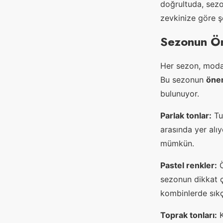
doğrultuda, sezo
zevkinize göre şe
Sezonun Ön
Her sezon, moda 
Bu sezonun
öne
bulunuyor.
Parlak tonlar:
Tur
arasında yer alı
mümkün.
Pastel renkler:
Ö
sezonun dikkat ç
kombinlerde sıkça
Toprak tonları:
K