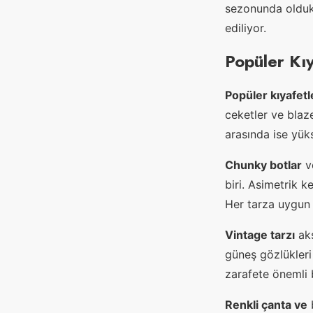
sezonunda oldukç
ediliyor.
Popüler Kı
Popüler kıyafetl
ceketler ve blaz
arasında ise yük
Chunky botlar
ve
biri. Asimetrik k
Her tarza uygun 
Vintage tarzı
aks
güneş gözlükleri 
zarafete önemli 
Renkli çanta ve
b