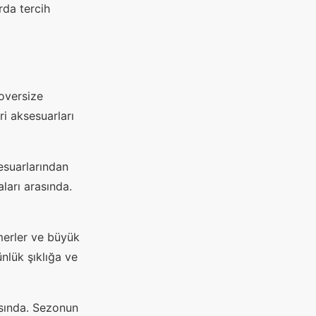
rda tercih
oversize
ri aksesuarları
esuarlarından
aları arasında.
merler ve büyük
ünlük şıklığa ve
sında. Sezonun