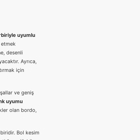
rbiriyle uyumlu
t etmek
e, desenli
acaktır. Ayrıca,
tırmak için
şallar ve geniş
nk uyumu
ler olan bordo,
iridir. Bol kesim