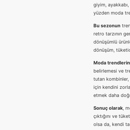
giyim, ayakkabı, 
yüzden moda tren
Bu sezonun
tren
retro tarzının ge
dönüşümlü ürünl
dönüşüm, tüketicil
Moda trendlerin
belirlemesi ve t
tutan kombinler
için kendini zorl
etmek daha doğru
Sonuç olarak
, m
çıktığını ve tüke
olsa da, kendi t