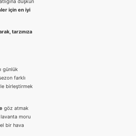
atlığına düşkün
r için en iyi
rak, tarzınıza
ı günlük
ezon farklı
le birleştirmek
e
göz atmak
n lavanta moru
el bir hava