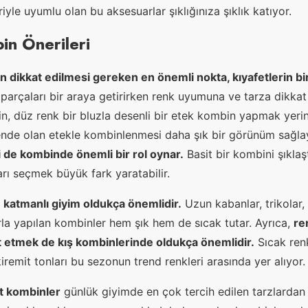
iyle uyumlu olan bu aksesuarlar şıklığınıza şıklık katıyor.
in Önerileri
 dikkat edilmesi gereken en önemli nokta, kıyafetlerin bi
 parçaları bir araya getirirken renk uyumuna ve tarza dikka
in, düz renk bir bluzla desenli bir etek kombin yapmak yerin
nde olan etekle kombinlenmesi daha şık bir görünüm sağlay
 de kombinde önemli bir rol oynar.
Basit bir kombini şıklaş
rı seçmek büyük fark yaratabilir.
e katmanlı giyim oldukça önemlidir.
Uzun kabanlar, trikolar, 
la yapılan kombinler hem şık hem de sıcak tutar. Ayrıca,
re
 etmek de kış kombinlerinde oldukça önemlidir.
Sıcak renk
kiremit tonları bu sezonun trend renkleri arasında yer alıyor.
at kombinler
günlük giyimde en çok tercih edilen tarzlardan b