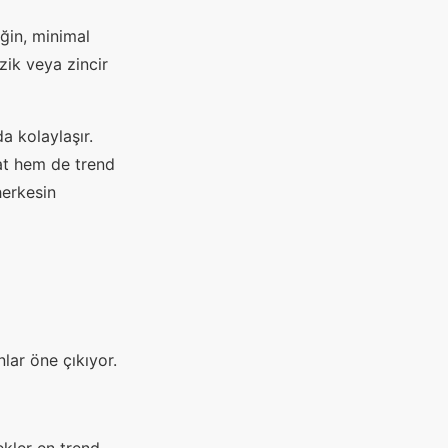
eğin, minimal
ezik veya zincir
a kolaylaşır.
at hem de trend
herkesin
lar öne çıkıyor.
ekler en trend