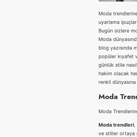
Moda trendlerine
uyarlama ipuçlar
Bugün sizlere mo
Moda dünyasında 
blog yazısında m
popüler kıyafet v
günlük stile nas
hakim olacak hem
renkli dünyasına 
Moda Trend
Moda Trendlerin
Moda trendleri
,
ve stiller ortay