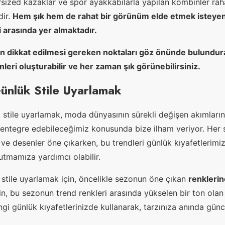
rsized kazaklar ve spor ayakkabılarla yapılan kombinler rah
dir.
Hem şık hem de rahat bir görünüm elde etmek isteyenle
 arasında yer almaktadır.
 dikkat edilmesi gereken noktaları göz önünde bulundura
eri oluşturabilir ve her zaman şık görünebilirsiniz.
Günlük Stile Uyarlamak
stile uyarlamak, moda dünyasının sürekli değişen akımların
 entegre edebileceğimiz konusunda bize ilham veriyor. Her s
 ve desenler öne çıkarken, bu trendleri günlük kıyafetlerimiz
tutmamıza yardımcı olabilir.
k stile uyarlamak için, öncelikle sezonun öne çıkan
renklerin
in, bu sezonun trend renkleri arasında yükselen bir ton ola
ngi günlük kıyafetlerinizde kullanarak, tarzınıza anında günc