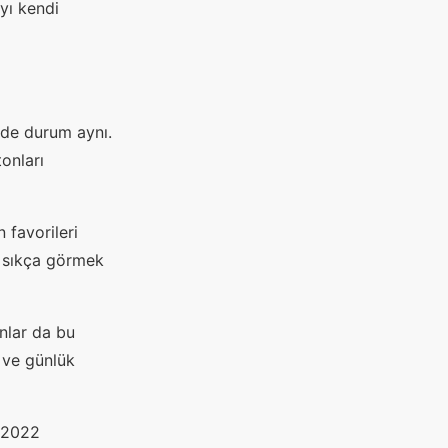
yı kendi
 de durum aynı.
tonları
 favorileri
a sıkça görmek
nlar da bu
 ve günlük
e 2022