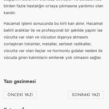
birden fazla hastalığın ortaya çıkmasına yardımcı olan
kandır.
Hacamat işlemi sonucunda bu kirli kan alınır. Hacamat
belirli aralıklar ile ve profesyonel bir şekilde yapılır ise
vücutta var olan ve vücudun dışarıya atmasını
zorlaştıran toksinler, metaller, serbest radikaller,
vücutta var olan ilaçlar ve hormonlu gıdalar nedeni ile
vücuda giren kalıntıların emilerek yok olmasını sağlar
.
Yazı gezinmesi
ÖNCEKI YAZI
SONRAKI YAZI