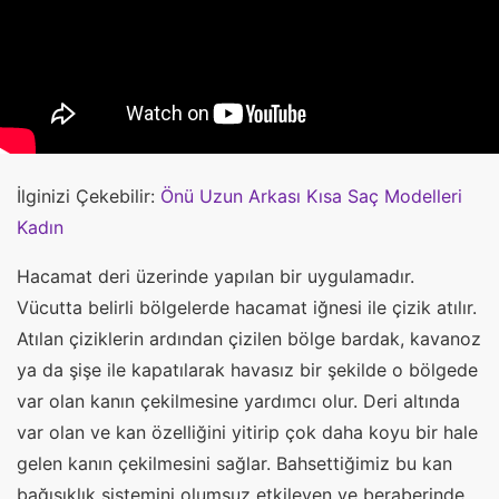
İlginizi Çekebilir:
Önü Uzun Arkası Kısa Saç Modelleri
Kadın
Hacamat deri üzerinde yapılan bir uygulamadır.
Vücutta belirli bölgelerde hacamat iğnesi ile çizik atılır.
Atılan çiziklerin ardından çizilen bölge bardak, kavanoz
ya da şişe ile kapatılarak havasız bir şekilde o bölgede
var olan kanın çekilmesine yardımcı olur. Deri altında
var olan ve kan özelliğini yitirip çok daha koyu bir hale
gelen kanın çekilmesini sağlar. Bahsettiğimiz bu kan
bağışıklık sistemini olumsuz etkileyen ve beraberinde