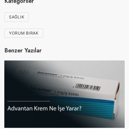
Kategoriler
SAĞLIK
YORUM BIRAK
Benzer Yazılar