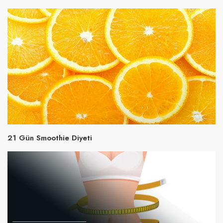
21 Gün Smoothie Diyeti