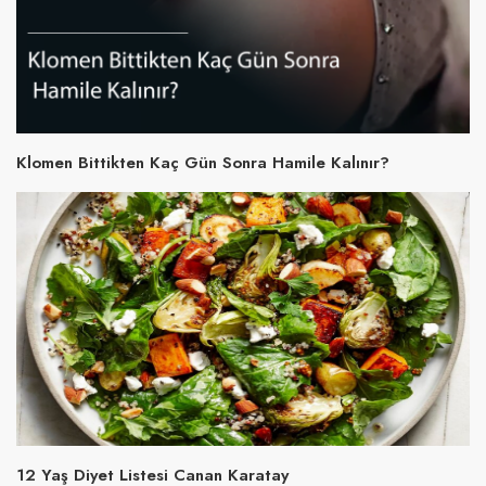
Klomen Bittikten Kaç Gün Sonra Hamile Kalınır?
12 Yaş Diyet Listesi Canan Karatay