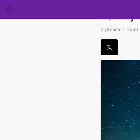
Astroloji
2 yıl önce
2330 