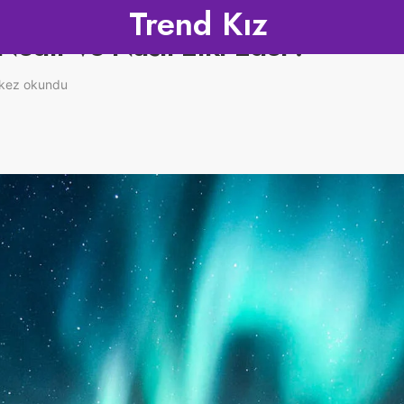
Trend Kız
 Nedir ve Nasıl Etki Eder?
kez okundu