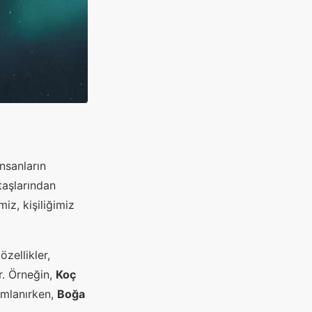
nsanların
taşlarından
iz, kişiliğimiz
özellikler,
r. Örneğin,
Koç
nımlanırken,
Boğa