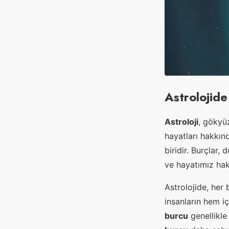
Astrolojide
Astroloji
, gökyü
hayatları hakkınd
biridir. Burçlar,
ve hayatımız hakk
Astrolojide, her b
insanların hem i
burcu
genellikle 