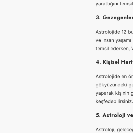
yarattığını temsil
3. Gezegenler
Astrolojide 12 b
ve insan yaşamı ü
temsil ederken, V
4. Kişisel Hari
Astrolojide en ön
gökyüzündeki gez
yaparak kişinin g
keşfedebilirsiniz.
5. Astroloji v
Astroloji, gelece