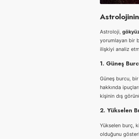
Astrolojini
Astroloji,
gökyüz
yorumlayan bir bi
ilişkiyi analiz e
1. Güneş Burc
Güneş burcu, bir 
hakkında ipuçlar
kişinin dış görün
2. Yükselen B
Yükselen burç, 
olduğunu gösteri