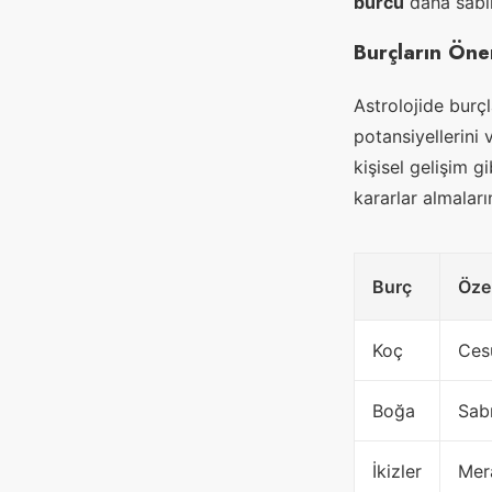
burcu
daha sabırl
Burçların Öne
Astrolojide burç
potansiyellerini v
kişisel gelişim g
kararlar almaları
Burç
Özel
Koç
Cesu
Boğa
Sabı
İkizler
Mera