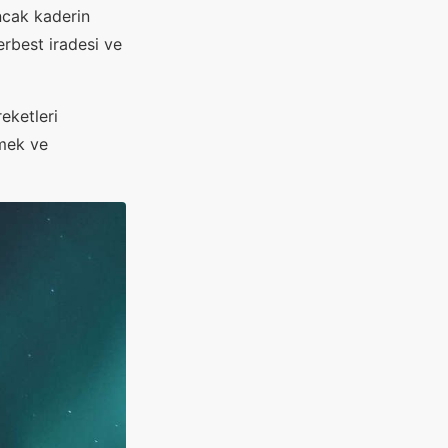
ncak kaderin
erbest iradesi ve
eketleri
tmek ve