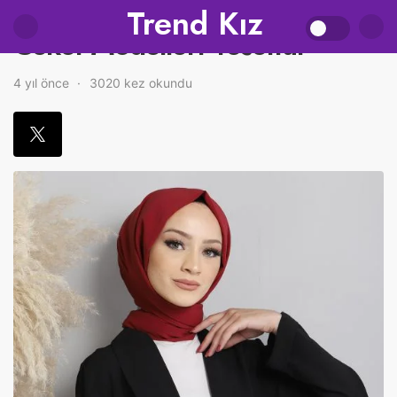
Trend Kız
Ceket Modelleri Tesettür
4 yıl önce
3020 kez okundu