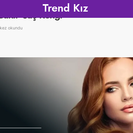
Trend Kız
Bakır Saç Rengi
kez okundu