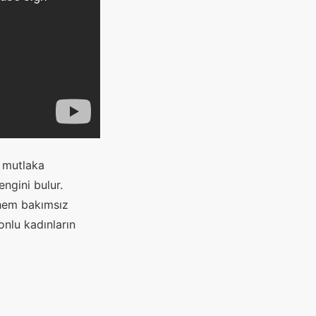
l mutlaka
ngini bulur.
 hem bakımsız
onlu kadınların