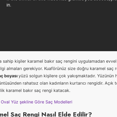
a sahip kişiler karamel bakır saç rengini uygulamadan evve
ilgi almaları gerekiyor. Kuaförünüz size doğru karamel saç re
aç boyası
yüzü solgun kişilere çok yakışmaktadır. Yüzünün
tüsünden rahatsız olan kadınların kurtarıcı rengidir. Açık t
llik karamel bakır saç rengi katacak.
:
Oval Yüz şekline Göre Saç Modelleri
el Saç Rengi Nasıl Elde Edilir?