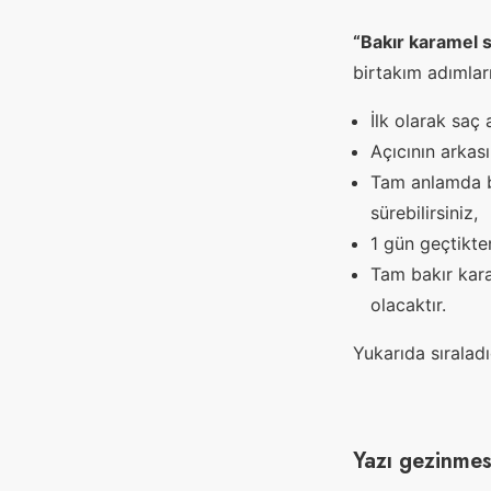
“Bakır karamel s
birtakım adımları
İlk olarak saç 
Açıcının arkas
Tam anlamda ba
sürebilirsiniz,
1 gün geçtikte
Tam bakır kara
olacaktır.
Yukarıda sıraladı
Yazı gezinmes