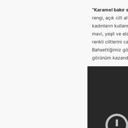
“Karamel bakır s
rengi, açık cilt 
kadınların kulla
mavi, yeşil ve e
renkli ciltlerini
Bahsettiğimiz gö
görünüm kazandır