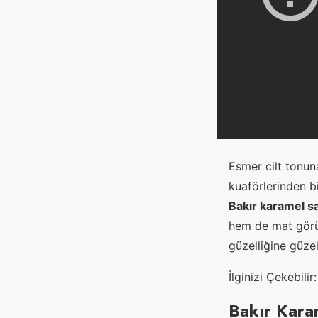
Esmer cilt tonun
kuaförlerinden b
Bakır karamel s
hem de mat görün
güzelliğine güze
İlginizi Çekebilir
Bakır Karam