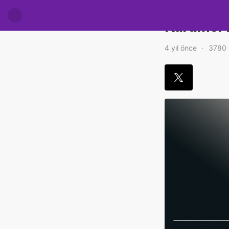
Karamel 
4 yıl önce
3780 