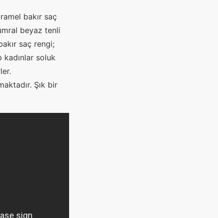
aramel bakır saç
kumral beyaz tenli
akır saç rengi;
p kadınlar soluk
ler.
aktadır. Şık bir