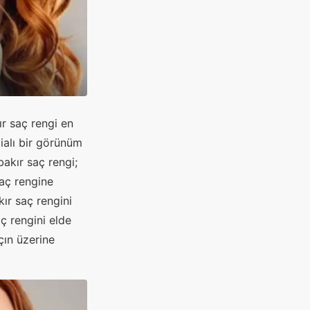
ır saç rengi en
dialı bir görünüm
akır saç rengi;
saç rengine
ır saç rengini
ç rengini elde
çın üzerine