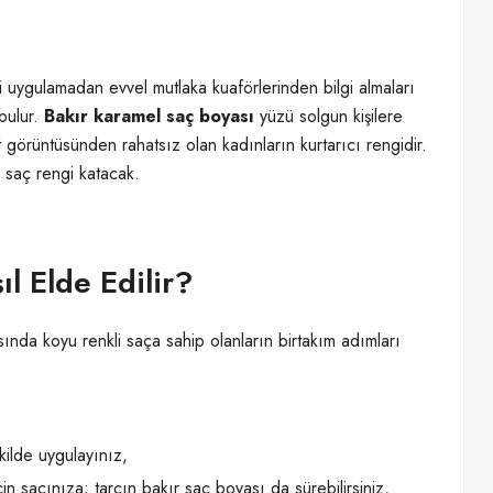
ni uygulamadan evvel mutlaka kuaförlerinden bilgi almaları
bulur.
Bakır karamel saç boyası
yüzü solgun kişilere
örüntüsünden rahatsız olan kadınların kurtarıcı rengidir.
r saç rengi katacak.
l Elde Edilir?
sında koyu renkli saça sahip olanların birtakım adımları
ilde uygulayınız,
n saçınıza; tarçın bakır saç boyası da sürebilirsiniz,