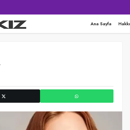
Ana Sayfa
Hakk
i