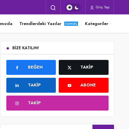
Giriş Yap
ımızda
Trendlerdeki Yazılar
Kategoriler
BIZE KATILIN!
BEĞEN
TAKIP
TAKIP
ABONE
TAKIP