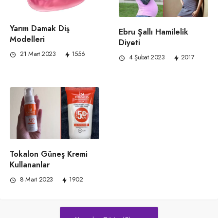
Yarım Damak Diş
Ebru Şallı Hamilelik
Modelleri
Diyeti
21 Mart 2023
1556
4 Şubat 2023
2017
Tokalon Güneş Kremi
Kullananlar
8 Mart 2023
1902