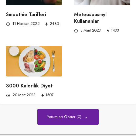
Meteospasmyl
Smoothie Tarifleri
Kullananlar
11 Haziran 2022
2480
3 Mart 2023
1433
3000 Kalorilik Diyet
20 Mart 2023
1507
Yorumları Göster (0)