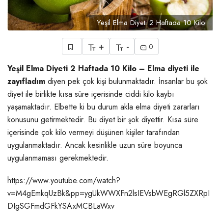
Yeşil Elma Diyeti 2 Haftada 10 Kilo
+
-
0
Yeşil Elma Diyeti 2 Haftada 10 Kilo – Elma diyeti ile
zayıfladım
diyen pek çok kişi bulunmaktadır. İnsanlar bu şok
diyet ile birlikte kısa süre içerisinde ciddi kilo kaybı
yaşamaktadır. Elbette ki bu durum akla elma diyeti zararları
konusunu getirmektedir. Bu diyet bir şok diyettir. Kısa süre
içerisinde çok kilo vermeyi düşünen kişiler tarafından
uygulanmaktadır. Ancak kesinlikle uzun süre boyunca
uygulanmaması gerekmektedir.
https://www.youtube.com/watch?
v=M4gEmkqUzBk&pp=ygUkWWXFn2lsIEVsbWEgRGl5ZXRpI
DIgSGFmdGFkYSAxMCBLaWxv