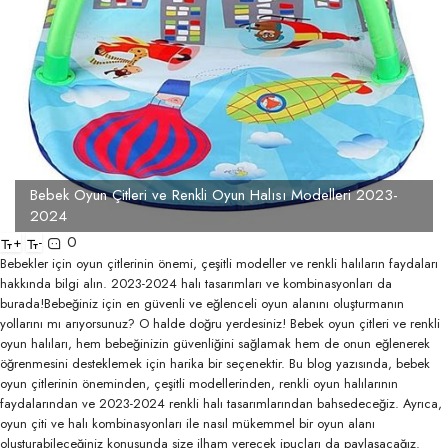
Bebek Oyun Çitleri ve Renkli Oyun Halısı Modelleri 2023-
2024
0
+
-
Bebekler için oyun çitlerinin önemi, çeşitli modeller ve renkli halıların faydaları
hakkında bilgi alın. 2023-2024 halı tasarımları ve kombinasyonları da
burada!Bebeğiniz için en güvenli ve eğlenceli oyun alanını oluşturmanın
yollarını mı arıyorsunuz? O halde doğru yerdesiniz! Bebek oyun çitleri ve renkli
oyun halıları, hem bebeğinizin güvenliğini sağlamak hem de onun eğlenerek
öğrenmesini desteklemek için harika bir seçenektir. Bu blog yazısında, bebek
oyun çitlerinin öneminden, çeşitli modellerinden, renkli oyun halılarının
faydalarından ve 2023-2024 renkli halı tasarımlarından bahsedeceğiz. Ayrıca,
oyun çiti ve halı kombinasyonları ile nasıl mükemmel bir oyun alanı
oluşturabileceğiniz konusunda size ilham verecek ipuçları da paylaşacağız.