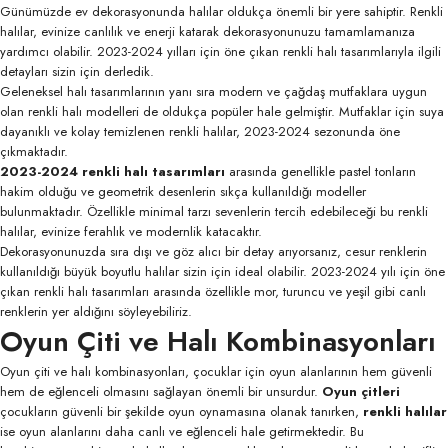
Günümüzde ev dekorasyonunda halılar oldukça önemli bir yere sahiptir. Renkli
halılar, evinize canlılık ve enerji katarak dekorasyonunuzu tamamlamanıza
yardımcı olabilir. 2023-2024 yılları için öne çıkan renkli halı tasarımlarıyla ilgili
detayları sizin için derledik.
Geleneksel halı tasarımlarının yanı sıra modern ve çağdaş mutfaklara uygun
olan renkli halı modelleri de oldukça popüler hale gelmiştir. Mutfaklar için suya
dayanıklı ve kolay temizlenen renkli halılar, 2023-2024 sezonunda öne
çıkmaktadır.
2023-2024 renkli halı tasarımları
arasında genellikle pastel tonların
hakim olduğu ve geometrik desenlerin sıkça kullanıldığı modeller
bulunmaktadır. Özellikle minimal tarzı sevenlerin tercih edebileceği bu renkli
halılar, evinize ferahlık ve modernlik katacaktır.
Dekorasyonunuzda sıra dışı ve göz alıcı bir detay arıyorsanız, cesur renklerin
kullanıldığı büyük boyutlu halılar sizin için ideal olabilir. 2023-2024 yılı için öne
çıkan renkli halı tasarımları arasında özellikle mor, turuncu ve yeşil gibi canlı
renklerin yer aldığını söyleyebiliriz.
Oyun Çiti ve Halı Kombinasyonları
Oyun çiti ve halı kombinasyonları, çocuklar için oyun alanlarının hem güvenli
hem de eğlenceli olmasını sağlayan önemli bir unsurdur.
Oyun çitleri
çocukların güvenli bir şekilde oyun oynamasına olanak tanırken,
renkli halılar
ise oyun alanlarını daha canlı ve eğlenceli hale getirmektedir. Bu