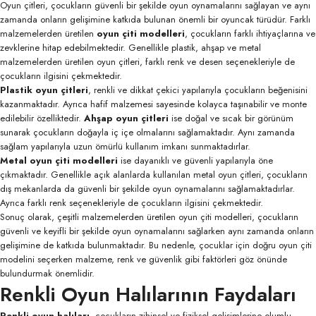
Oyun çitleri, çocukların güvenli bir şekilde oyun oynamalarını sağlayan ve aynı
zamanda onların gelişimine katkıda bulunan önemli bir oyuncak türüdür. Farklı
malzemelerden üretilen
oyun çiti modelleri
, çocukların farklı ihtiyaçlarına ve
zevklerine hitap edebilmektedir. Genellikle plastik, ahşap ve metal
malzemelerden üretilen oyun çitleri, farklı renk ve desen seçenekleriyle de
çocukların ilgisini çekmektedir.
Plastik oyun çitleri
, renkli ve dikkat çekici yapılarıyla çocukların beğenisini
kazanmaktadır. Ayrıca hafif malzemesi sayesinde kolayca taşınabilir ve monte
edilebilir özelliktedir.
Ahşap oyun çitleri
ise doğal ve sıcak bir görünüm
sunarak çocukların doğayla iç içe olmalarını sağlamaktadır. Aynı zamanda
sağlam yapılarıyla uzun ömürlü kullanım imkanı sunmaktadırlar.
Metal oyun çiti modelleri
ise dayanıklı ve güvenli yapılarıyla öne
çıkmaktadır. Genellikle açık alanlarda kullanılan metal oyun çitleri, çocukların
dış mekanlarda da güvenli bir şekilde oyun oynamalarını sağlamaktadırlar.
Ayrıca farklı renk seçenekleriyle de çocukların ilgisini çekmektedir.
Sonuç olarak, çeşitli malzemelerden üretilen oyun çiti modelleri, çocukların
güvenli ve keyifli bir şekilde oyun oynamalarını sağlarken aynı zamanda onların
gelişimine de katkıda bulunmaktadır. Bu nedenle, çocuklar için doğru oyun çiti
modelini seçerken malzeme, renk ve güvenlik gibi faktörleri göz önünde
bulundurmak önemlidir.
Renkli Oyun Halılarının Faydaları
Renkli oyun halıları
, çocukların zihinsel ve fiziksel gelişimlerine olumlu