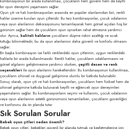
kombinasyonun bir arada kullanılması, çocukların hem güvenli hem de keyifli
bir oyun deneyimi yaşamasını sağlar.
Oyun çiti ve halı kombinasyonları arasında en popüler olanlarından biri, renkli
halılar üzerine kurulan oyun çitleridir. Bu tarz kombinasyonlar, çocuk odalarının
veya oyun alanlarının dekorasyonunu tamamlayarak hem görsel açıdan hoş bir
görünüm sağlar hem de çocukların oyun oynarken rahat etmesine yardımcı
olur. Ayrıca,
kaliteli halıların
çocukların düşme riskini azalttığı ve sıcak
tuttuğu bilinmektedir, bu da oyun alanlarının daha güvenli ve konforlu olmasını
sağlar.
Bir başka kombinasyon ise farklı renklerdeki oyun çitlerinin, uygun renklerdeki
halılarla bir arada kullanılmasıdır. Renkli halılar, çocukların odaklanmasını ve
görsel algılarını geliştirmesine yardımcı olurken,
çeşitli desen ve renk
seçenekleri
ile oyun alanlarını hareketlendirir. Bu kombinasyonun kullanılması,
çocukların zihinsel ve duygusal gelişimine olumlu bir katkıda bulunabilir.
Sonuç olarak, oyun çiti ve halı kombinasyonları, çocukların hem fiziksel hem de
zihinsel gelişimine katkıda bulunarak keyifli ve eğlenceli oyun deneyimleri
yaşamalarını sağlar. Bu kombinasyonların seçimi ve kullanımı, çocuk odalarının
veya oyun alanlarının estetik görünümünü tamamlarken, çocukların güvenliğini
ve konforunu da ön planda tutar.
Sık Sorulan Sorular
Bebek oyun çitleri neden önemli?
Bebek oyun çitleri, bebekleri güvenli bir alanda tutmak ve keşfetmelerine izin