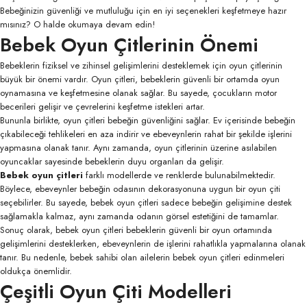
Bebeğinizin güvenliği ve mutluluğu için en iyi seçenekleri keşfetmeye hazır
mısınız? O halde okumaya devam edin!
Bebek Oyun Çitlerinin Önemi
Bebeklerin fiziksel ve zihinsel gelişimlerini desteklemek için oyun çitlerinin
büyük bir önemi vardır. Oyun çitleri, bebeklerin güvenli bir ortamda oyun
oynamasına ve keşfetmesine olanak sağlar. Bu sayede, çocukların motor
becerileri gelişir ve çevrelerini keşfetme istekleri artar.
Bununla birlikte, oyun çitleri bebeğin güvenliğini sağlar. Ev içerisinde bebeğin
çıkabileceği tehlikeleri en aza indirir ve ebeveynlerin rahat bir şekilde işlerini
yapmasına olanak tanır. Aynı zamanda, oyun çitlerinin üzerine asılabilen
oyuncaklar sayesinde bebeklerin duyu organları da gelişir.
Bebek oyun çitleri
farklı modellerde ve renklerde bulunabilmektedir.
Böylece, ebeveynler bebeğin odasının dekorasyonuna uygun bir oyun çiti
seçebilirler. Bu sayede, bebek oyun çitleri sadece bebeğin gelişimine destek
sağlamakla kalmaz, aynı zamanda odanın görsel estetiğini de tamamlar.
Sonuç olarak, bebek oyun çitleri bebeklerin güvenli bir oyun ortamında
gelişimlerini desteklerken, ebeveynlerin de işlerini rahatlıkla yapmalarına olanak
tanır. Bu nedenle, bebek sahibi olan ailelerin bebek oyun çitleri edinmeleri
oldukça önemlidir.
Çeşitli Oyun Çiti Modelleri