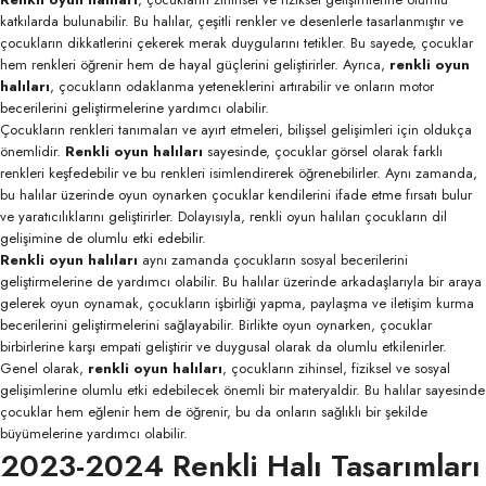
katkılarda bulunabilir. Bu halılar, çeşitli renkler ve desenlerle tasarlanmıştır ve
çocukların dikkatlerini çekerek merak duygularını tetikler. Bu sayede, çocuklar
hem renkleri öğrenir hem de hayal güçlerini geliştirirler. Ayrıca,
renkli oyun
halıları
, çocukların odaklanma yeteneklerini artırabilir ve onların motor
becerilerini geliştirmelerine yardımcı olabilir.
Çocukların renkleri tanımaları ve ayırt etmeleri, bilişsel gelişimleri için oldukça
önemlidir.
Renkli oyun halıları
sayesinde, çocuklar görsel olarak farklı
renkleri keşfedebilir ve bu renkleri isimlendirerek öğrenebilirler. Aynı zamanda,
bu halılar üzerinde oyun oynarken çocuklar kendilerini ifade etme fırsatı bulur
ve yaratıcılıklarını geliştirirler. Dolayısıyla, renkli oyun halıları çocukların dil
gelişimine de olumlu etki edebilir.
Renkli oyun halıları
aynı zamanda çocukların sosyal becerilerini
geliştirmelerine de yardımcı olabilir. Bu halılar üzerinde arkadaşlarıyla bir araya
gelerek oyun oynamak, çocukların işbirliği yapma, paylaşma ve iletişim kurma
becerilerini geliştirmelerini sağlayabilir. Birlikte oyun oynarken, çocuklar
birbirlerine karşı empati geliştirir ve duygusal olarak da olumlu etkilenirler.
Genel olarak,
renkli oyun halıları
, çocukların zihinsel, fiziksel ve sosyal
gelişimlerine olumlu etki edebilecek önemli bir materyaldir. Bu halılar sayesinde
çocuklar hem eğlenir hem de öğrenir, bu da onların sağlıklı bir şekilde
büyümelerine yardımcı olabilir.
2023-2024 Renkli Halı Tasarımları