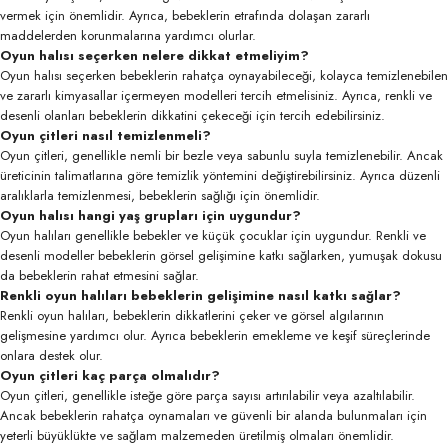
vermek için önemlidir. Ayrıca, bebeklerin etrafında dolaşan zararlı
maddelerden korunmalarına yardımcı olurlar.
Oyun halısı seçerken nelere dikkat etmeliyim?
Oyun halısı seçerken bebeklerin rahatça oynayabileceği, kolayca temizlenebilen
ve zararlı kimyasallar içermeyen modelleri tercih etmelisiniz. Ayrıca, renkli ve
desenli olanları bebeklerin dikkatini çekeceği için tercih edebilirsiniz.
Oyun çitleri nasıl temizlenmeli?
Oyun çitleri, genellikle nemli bir bezle veya sabunlu suyla temizlenebilir. Ancak
üreticinin talimatlarına göre temizlik yöntemini değiştirebilirsiniz. Ayrıca düzenli
aralıklarla temizlenmesi, bebeklerin sağlığı için önemlidir.
Oyun halısı hangi yaş grupları için uygundur?
Oyun halıları genellikle bebekler ve küçük çocuklar için uygundur. Renkli ve
desenli modeller bebeklerin görsel gelişimine katkı sağlarken, yumuşak dokusu
da bebeklerin rahat etmesini sağlar.
Renkli oyun halıları bebeklerin gelişimine nasıl katkı sağlar?
Renkli oyun halıları, bebeklerin dikkatlerini çeker ve görsel algılarının
gelişmesine yardımcı olur. Ayrıca bebeklerin emekleme ve keşif süreçlerinde
onlara destek olur.
Oyun çitleri kaç parça olmalıdır?
Oyun çitleri, genellikle isteğe göre parça sayısı artırılabilir veya azaltılabilir.
Ancak bebeklerin rahatça oynamaları ve güvenli bir alanda bulunmaları için
yeterli büyüklükte ve sağlam malzemeden üretilmiş olmaları önemlidir.