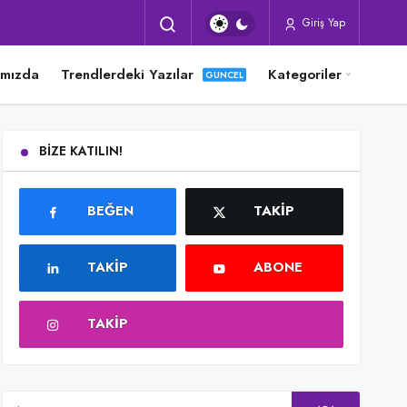
Giriş Yap
ımızda
Trendlerdeki Yazılar
Kategoriler
BIZE KATILIN!
BEĞEN
TAKIP
TAKIP
ABONE
TAKIP