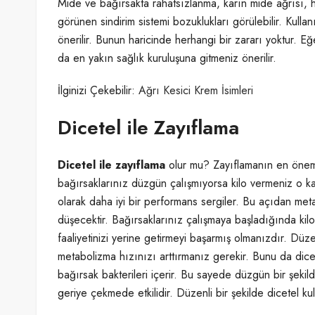
Mide ve bağırsakta rahatsızlanma, karın mide ağrısı, h
görünen sindirim sistemi bozuklukları görülebilir. Kul
önerilir. Bunun haricinde herhangi bir zararı yoktur. 
da en yakın sağlık kuruluşuna gitmeniz önerilir.
İlginizi Çekebilir:
Ağrı Kesici Krem İsimleri
Dicetel ile Zayıflama
Dicetel ile zayıflama
olur mu? Zayıflamanın en önem
bağırsaklarınız düzgün çalışmıyorsa kilo vermeniz o ka
olarak daha iyi bir performans sergiler. Bu açıdan met
düşecektir. Bağırsaklarınız çalışmaya başladığında kil
faaliyetinizi yerine getirmeyi başarmış olmanızdır. Düze
metabolizma hızınızı arttırmanız gerekir. Bunu da dicet
bağırsak bakterileri içerir. Bu sayede düzgün bir şeki
geriye çekmede etkilidir. Düzenli bir şekilde dicetel ku