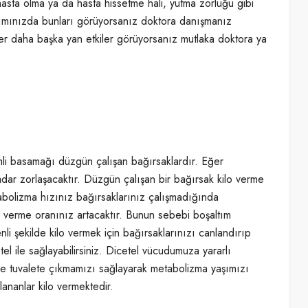
asta olma ya da hasta hissetme hali, yutma zorluğu gibi
lanımınızda bunları görüyorsanız doktora danışmanız
Eğer daha başka yan etkiler görüyorsanız mutlaka doktora ya
li basamağı düzgün çalışan bağırsaklardır. Eğer
dar zorlaşacaktır. Düzgün çalışan bir bağırsak kilo verme
abolizma hızınız bağırsaklarınız çalışmadığında
o verme oranınız artacaktır. Bunun sebebi boşaltım
nli şekilde kilo vermek için bağırsaklarınızı canlandırıp
el ile sağlayabilirsiniz. Dicetel vücudumuza yararlı
lde tuvalete çıkmamızı sağlayarak metabolizma yaşımızı
llananlar kilo vermektedi
r.