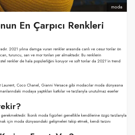
moda
nun En Çarpıcı Renkleri
tadır. 2021 yılına damga vuran renkler arasında canlı ve cesur tonlar ön
can, turuncu, sarı ve mor tonları yer almaktadır. Bu renklerin
Pastel renkler de hala popülerliğini koruyor ve soft tonlar da 2021’in trend
t Laurent, Coco Chanel, Gianni Versace gibi modacılar moda dünyasına
anlarındaki modaya yaptıkları katkılar ve tarzlarıyla unutulmaz eserler
ekir?
gerekmektedir. İkonik moda figürleri genellikle kendilerine özgü tarzlarıyla
ak için moda dünyasındaki gelişmeleri takip etmek, kendi tarzını