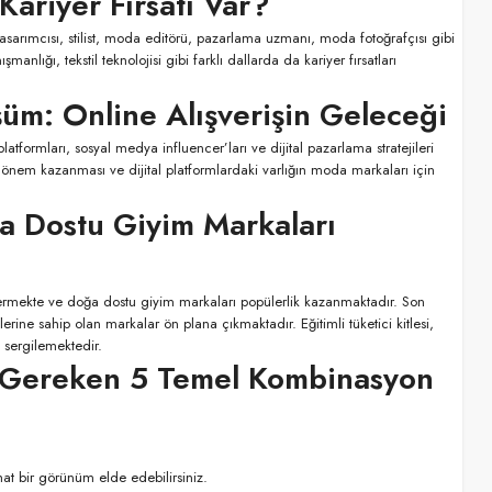
Kariyer Fırsatı Var?
asarımcısı, stilist, moda editörü, pazarlama uzmanı, moda fotoğrafçısı gibi
nlığı, tekstil teknolojisi gibi farklı dallarda da kariyer fırsatları
üm: Online Alışverişin Geleceği
atformları, sosyal medya influencer’ları ve dijital pazarlama stratejileri
 önem kazanması ve dijital platformlardaki varlığın moda markaları için
ğa Dostu Giyim Markaları
ermekte ve doğa dostu giyim markaları popülerlik kazanmaktadır. Son
ine sahip olan markalar ön plana çıkmaktadır. Eğitimli tüketici kitlesi,
 sergilemektedir.
 Gereken 5 Temel Kombinasyon
hat bir görünüm elde edebilirsiniz.