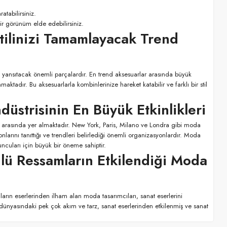
atabilirsiniz.
bir görünüm elde edebilirsiniz.
Stilinizi Tamamlayacak Trend
i yansıtacak önemli parçalardır. En trend aksesuarlar arasında büyük
aktadır. Bu aksesuarlarla kombinlerinize hareket katabilir ve farklı bir stil
üstrisinin En Büyük Etkinlikleri
 arasında yer almaktadır. New York, Paris, Milano ve Londra gibi moda
larını tanıttığı ve trendleri belirlediği önemli organizasyonlardır. Moda
cuları için büyük bir öneme sahiptir.
lü Ressamların Etkilendiği Moda
arın eserlerinden ilham alan moda tasarımcıları, sanat eserlerini
 dünyasındaki pek çok akım ve tarz, sanat eserlerinden etkilenmiş ve sanat