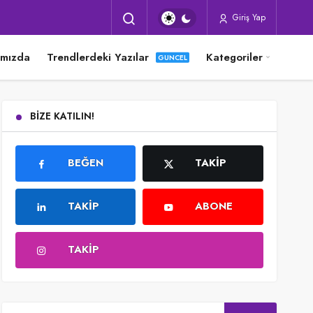
Giriş Yap
ımızda
Trendlerdeki Yazılar
Kategoriler
BIZE KATILIN!
BEĞEN
TAKIP
TAKIP
ABONE
TAKIP