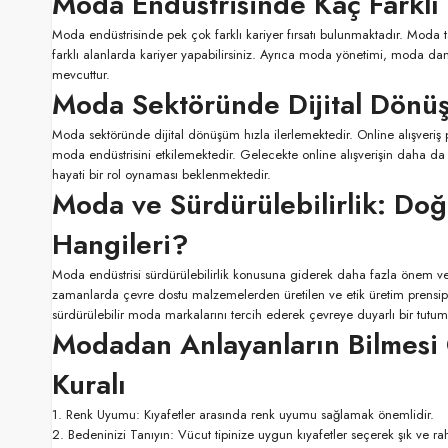
Moda Endüstrisinde Kaç Farklı 
Moda endüstrisinde pek çok farklı kariyer fırsatı bulunmaktadır. Moda t
farklı alanlarda kariyer yapabilirsiniz. Ayrıca moda yönetimi, moda danışma
mevcuttur.
Moda Sektöründe Dijital Dönüş
Moda sektöründe dijital dönüşüm hızla ilerlemektedir. Online alışveriş pl
moda endüstrisini etkilemektedir. Gelecekte online alışverişin daha da
hayati bir rol oynaması beklenmektedir.
Moda ve Sürdürülebilirlik: Do
Hangileri?
Moda endüstrisi sürdürülebilirlik konusuna giderek daha fazla önem v
zamanlarda çevre dostu malzemelerden üretilen ve etik üretim prensipler
sürdürülebilir moda markalarını tercih ederek çevreye duyarlı bir tutum
Modadan Anlayanların Bilmesi
Kuralı
1. Renk Uyumu: Kıyafetler arasında renk uyumu sağlamak önemlidir.
2. Bedeninizi Tanıyın: Vücut tipinize uygun kıyafetler seçerek şık ve ra