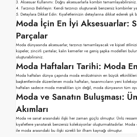
3. Aksesuar Kullanımı: Doğru aksesuarlarla kombin tamamlayabilirsiniz.
4. Tarzınızı Belirleyin: Kendi tarzınızı oluşturarak benzersiz kombinler yar
5. Detaylara Dikkat Edin: Kıyafetlerinizin detaylarına dikkat ederek şık 
Moda İçin En İyi Aksesuarlar: 
Parçalar
Moda dünyasında aksesuarlar, tarzınızı tamamlayacak ve kişisel stiliniz
küpeler, zincirli çantalar, kalın kemerler ve geniş şapka modelleri bulunm
oluşturabilirsiniz.
Moda Haftaları Tarihi: Moda End
Moda haftaları dünya çapında moda endüstrisinin en büyük etkinlikleri
başkentlerinde düzenlenen moda haftaları, tasarımcıların yeni koleksiyon
haftaları sadece moda meraklıları için değil, moda dünyasının tüm oyun
Moda ve Sanatın Buluşması: Ün
Akımları
Moda ve sanat arasındaki ilişki her zaman güçlü olmuştur. Ünlü ressaml
kıyafetlere yansıtarak benzersiz koleksiyonlar oluşturmaktadırlar. Moda
ile moda arasındaki bu ilişki sürekli bir ilham kaynağı olmuştur.