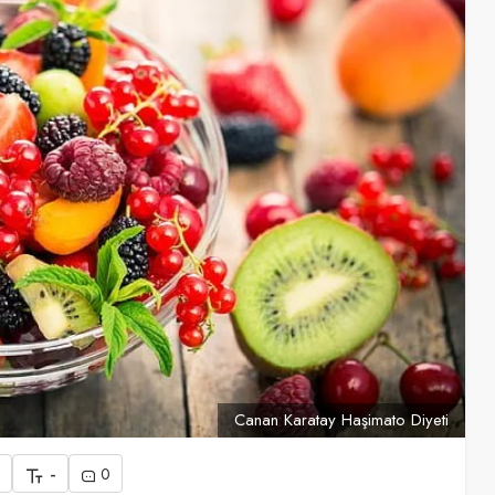
Canan Karatay Haşimato Diyeti
-
0