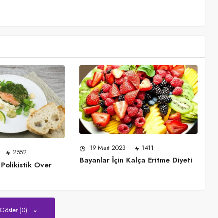
19 Mart 2023
1411
2552
Bayanlar İçin Kalça Eritme Diyeti
Polikistik Over
 Göster (0)