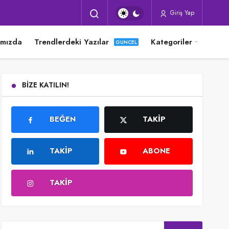
Giriş Yap
ımızda
Trendlerdeki Yazılar
Kategoriler
BIZE KATILIN!
BEĞEN
TAKIP
TAKIP
ABONE
TAKIP