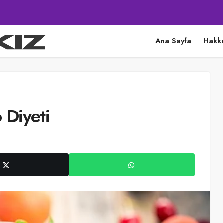
Ana Sayfa
Hakk
 Diyeti