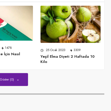
1478
25 Ocak 2023
3309
e İçin Nasıl
Yeşil Elma Diyeti 2 Haftada 10
Kilo
 Göster (0)