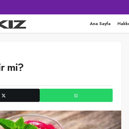
Ana Sayfa
Hakk
ir mi?