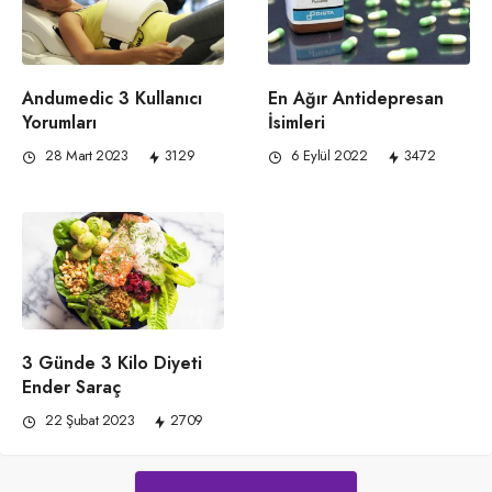
Andumedic 3 Kullanıcı
En Ağır Antidepresan
Yorumları
İsimleri
28 Mart 2023
3129
6 Eylül 2022
3472
3 Günde 3 Kilo Diyeti
Ender Saraç
22 Şubat 2023
2709